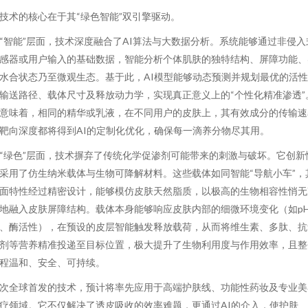
技术的核心在于其“绿色智能”双引擎驱动。
“智能”层面，技术深度融合了AI算法与大数据分析。系统能够通过非侵入
感器或用户输入的基础数据，智能分析个体肌肤的独特结构、屏障功能、
水合状态乃至微观生态。基于此，AI模型能够动态预测并规划最优的活
输送路径、载体尺寸及释放动力学，实现真正意义上的“个性化精准渗透”
意味着，相同的精华或乳液，在不同用户的皮肤上，其有效成分的传输速
靶向深度都将得到AI的定制化优化，确保每一滴养分物尽其用。
“绿色”层面，技术摒弃了传统化学促渗剂可能带来的刺激与破坏。它创新
采用了仿生纳米载体与生物可降解材料。这些载体如同智能“导航小车”，
面特性经过精密设计，能够模仿皮肤天然脂质，以极高的生物相容性悄无
地融入皮肤屏障结构。载体本身能够响应皮肤内部的细微环境变化（如p
、酶活性），在预设的皮层智能触发释放载荷，从而将维生素、多肽、抗
剂等营养精准投递至目标位置，极大提升了生物利用度与作用效率，且整
程温和、安全、可持续。
次全球首发的技术，预计将率先应用于高端护肤线、功能性药妆及专业美
疗领域。它不仅解决了透皮吸收的效率难题，更通过AI的介入，使护肤