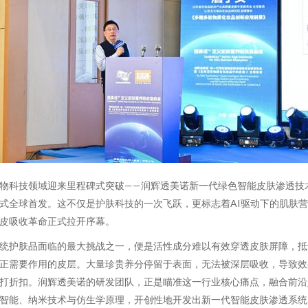
物科技领域迎来里程碑式突破——润辉透美诺新一代绿色智能皮肤渗透技
式全球首发。这不仅是护肤科技的一次飞跃，更标志着AI驱动下的肌肤
皮吸收革命正式拉开序幕。
统护肤品面临的最大挑战之一，便是活性成分难以有效穿透皮肤屏障，抵
正需要作用的皮层。大量珍贵养分停留于表面，无法被深层吸收，导致效
打折扣。润辉透美诺的研发团队，正是瞄准这一行业核心痛点，融合前沿
智能、纳米技术与仿生学原理，开创性地开发出新一代智能皮肤渗透系统